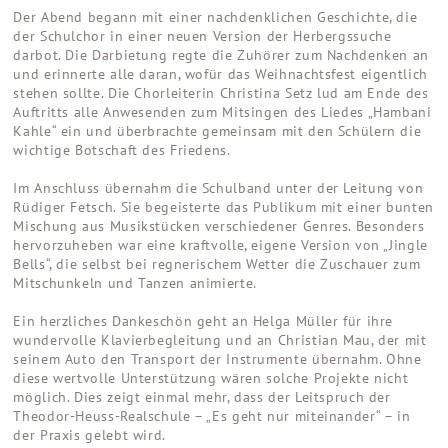
Der Abend begann mit einer nachdenklichen Geschichte, die
der Schulchor in einer neuen Version der Herbergssuche
darbot. Die Darbietung regte die Zuhörer zum Nachdenken an
und erinnerte alle daran, wofür das Weihnachtsfest eigentlich
stehen sollte. Die Chorleiterin Christina Setz lud am Ende des
Auftritts alle Anwesenden zum Mitsingen des Liedes „Hambani
Kahle“ ein und überbrachte gemeinsam mit den Schülern die
wichtige Botschaft des Friedens.
Im Anschluss übernahm die Schulband unter der Leitung von
Rüdiger Fetsch. Sie begeisterte das Publikum mit einer bunten
Mischung aus Musikstücken verschiedener Genres. Besonders
hervorzuheben war eine kraftvolle, eigene Version von „Jingle
Bells“, die selbst bei regnerischem Wetter die Zuschauer zum
Mitschunkeln und Tanzen animierte.
Ein herzliches Dankeschön geht an Helga Müller für ihre
wundervolle Klavierbegleitung und an Christian Mau, der mit
seinem Auto den Transport der Instrumente übernahm. Ohne
diese wertvolle Unterstützung wären solche Projekte nicht
möglich. Dies zeigt einmal mehr, dass der Leitspruch der
Theodor-Heuss-Realschule – „Es geht nur miteinander“ – in
der Praxis gelebt wird.